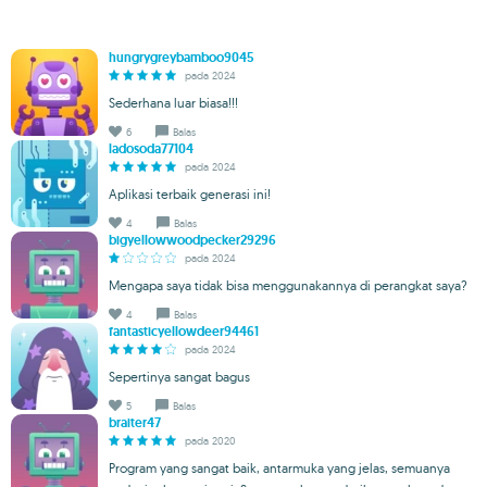
hungrygreybamboo9045
pada 2024
Sederhana luar biasa!!!
6
Balas
ladosoda77104
pada 2024
Aplikasi terbaik generasi ini!
4
Balas
bigyellowwoodpecker29296
pada 2024
Mengapa saya tidak bisa menggunakannya di perangkat saya?
4
Balas
fantasticyellowdeer94461
pada 2024
Sepertinya sangat bagus
5
Balas
braiter47
pada 2020
Program yang sangat baik, antarmuka yang jelas, semuanya