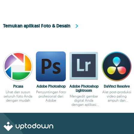
Temukan aplikasi Foto & Desain
Picasa
Adobe Photoshop
Adobe Photoshop
DaVinci Resolve
Lightroom
Lihat dan susun
Penyuntingan foto
Alat post-produksi
seluruh foto Anda
profesional dari
Mengedit gambar
video paling
dengan mudah
Adobe
digital Anda
ampuh dan
dengan aplikasi
komplet untuk PC
elegan ini