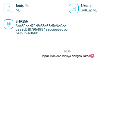
Jenis file
Ukuran
MSI
348.32 MB
SHA256
8ba59aed79dfc35d65c5e9e0cc
c828d618796499483ccdeee0b5
34a915140606
IKLAN
Hapus iklan dan lainnya dengan Turbo